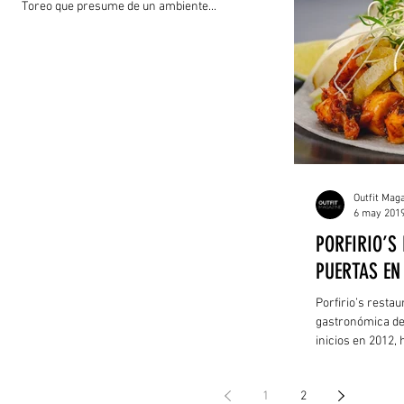
Toreo que presume de un ambiente...
Outfit Mag
6 may 201
PORFIRIO’S
PUERTAS EN
Porfirio’s resta
gastronómica de
inicios en 2012, 
1
2