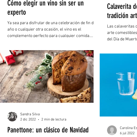
Cómo elegir un vino sin ser un
Calaverita d
experto
tradición ar
Ya sea para disfrutar de una celebración de fin de
Las calaveritas 
año o cualquier otra ocasión, el vino es el
arte comestibles
complemento perfecto para cualquier comida.
del Día de Muerto
Existen diversas opciones para todos los
presupuestos y gustos. Sin embargo, reconocer un
buen vino puede no ser fácil, pero siguiendo estos
consejos, podrás garantizar el éxito en cualquier
reunión.
Sandra Silva
2 dic 2022
2 min de lectura
Panettone: un clásico de Navidad
Carolina E
6 jul 2022