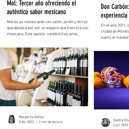
Mol: Tercer año ofreciendo el
Don Carbón:
auténtico sabor mexicano
experiencia
Mol es un restaurante con salón, jardín y terraza
En el año 2011,
que destaca por ser un espacio que honra la cocina
ciudad de Moreli
mexicana. Este agosto, ¡celebra tres años
sueño al inaugur
despertando emociones, provocando los sentidos y
contando historias de generación en generación a
través del sabor!
Margarita Gómez
Sandra Sil
5 dic 2023
2 min de lectura
2 oct 2023