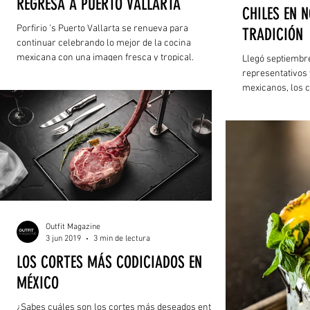
REGRESA A PUERTO VALLARTA
CHILES EN 
Porfirio 's Puerto Vallarta se renueva para
TRADICIÓN
continuar celebrando lo mejor de la cocina
mexicana con una imagen fresca y tropical.
Llegó septiembre
representativos 
mexicanos, los c
perfectamente a
nuez de castilla
delicioso manjar
fiestas.
Outfit Magazine
3 jun 2019
3 min de lectura
LOS CORTES MÁS CODICIADOS EN
MÉXICO
¿Sabes cuáles son los cortes más deseados entre