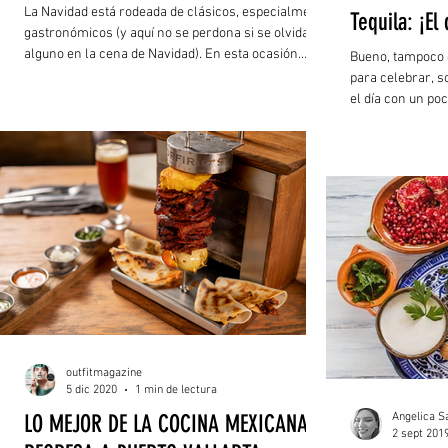
La Navidad está rodeada de clásicos, especialmente
Tequila: ¡El
gastronómicos (y aquí no se perdona si se olvida
alguno en la cena de Navidad). En esta ocasión
Bueno, tampoco 
vamos a hablar precisamente de un postre italiano
para celebrar, s
que no puede faltar en tu menú navideño:
el día con un poc
Panettone, destacado por su simpleza en cuestión
de ingredientes y delicioso sabor a cítricos.
outfitmagazine
5 dic 2020
1 min de lectura
LO MEJOR DE LA COCINA MEXICANA
Angelica S
2 sept 201