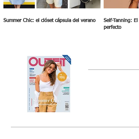
Summer Chic: el clóset cápsula del verano
Self-Tanning: E
perfecto
OUTFIT
Estado de México, México
Tel: (55) 5393-0597
© 2015 by Outfit Magazine I
Todos los Derechos Reservados