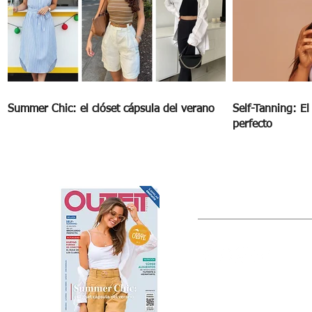
Summer Chic: el clóset cápsula del verano
Self-Tanning: E
perfecto
OUTFIT
Estado de México, México
Tel: (55) 5393-0597