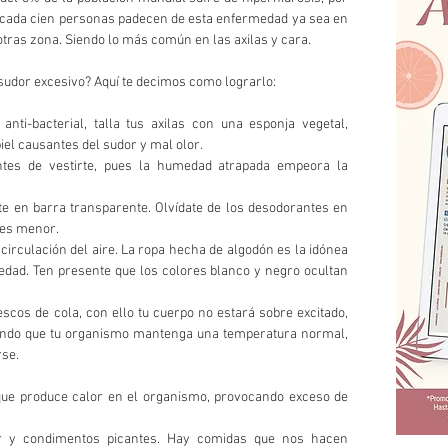
de cada cien personas padecen de esta enfermedad ya sea en 
 otras zona. Siendo lo más común en las axilas y cara.
sudor excesivo? Aquí te decimos como lograrlo:
nti-bacterial, talla tus axilas con una esponja vegetal, 
iel causantes del sudor y mal olor.  
ntes de vestirte, pues la humedad atrapada empeora la 
te en barra transparente. Olvídate de los desodorantes en 
 es menor.   
circulación del aire. La ropa hecha de algodón es la idónea 
dad. Ten presente que los colores blanco y negro ocultan 
escos de cola, con ello tu cuerpo no estará sobre excitado, 
ando que tu organismo mantenga una temperatura normal, 
se.  
que produce calor en el organismo, provocando exceso de 
 y condimentos picantes. Hay comidas que nos hacen 