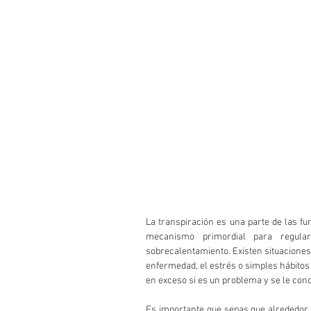
La transpiración es una parte de las f
mecanismo primordial para regula
sobrecalentamiento. Existen situacione
enfermedad, el estrés o simples hábitos
en exceso si es un problema y se le con
Es importante que sepas que alrededor d