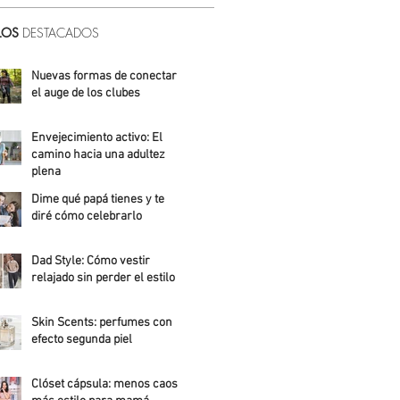
LOS
DESTACADOS
Nuevas formas de conectar:
el auge de los clubes
Alicia Meza
Envejecimiento activo: El
camino hacia una adultez
plena
Dime qué papá tienes y te
Alejandra Roldán
diré cómo celebrarlo
Alicia Meza
Dad Style: Cómo vestir
relajado sin perder el estilo
Daniela Fuentes
Skin Scents: perfumes con
efecto segunda piel
Angelica Santos
Clóset cápsula: menos caos,