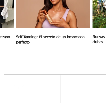
Nuevas 
verano
Self-Tanning: El secreto de un bronceado
clubes
perfecto
MAGAZINE
OUTFIT
RECIBE NUE
Estado de México, México
Tel: (55) 5393-0597