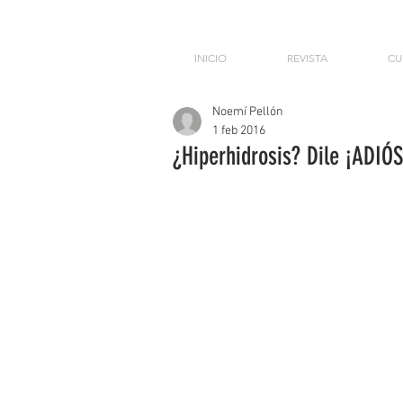
INICIO
REVISTA
CU
Noemí Pellón
1 feb 2016
¿Hiperhidrosis? Dile ¡ADIÓS