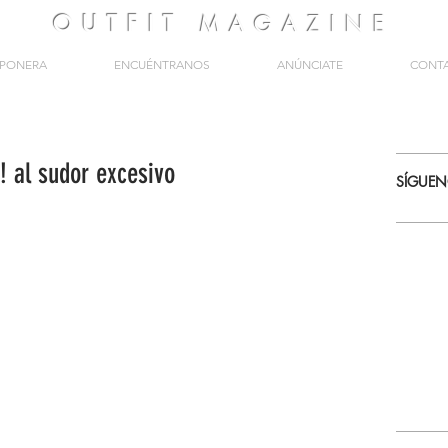
OUTFIT
MAGAZINE
PONERA
ENCUÉNTRANOS
ANÚNCIATE
CONT
! al sudor excesivo
SÍGUE