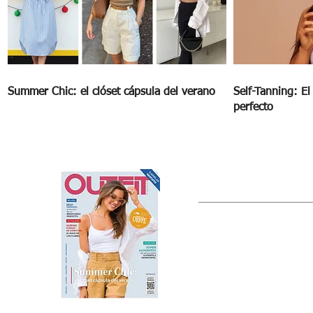
Summer Chic: el clóset cápsula del verano
Self-Tanning: E
perfecto
OUTFIT
Estado de México, México
Tel: (55) 5393-0597