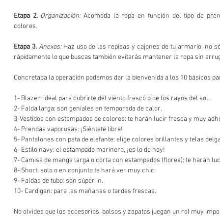
Etapa 2.
Organización:
 Acomoda la ropa en función del tipo de pren
colores.
Etapa 3.
Anexos:
 Haz uso de las repisas y cajones de tu armario, no só
rápidamente lo que buscas también evitarás mantener la ropa sin arru
Concretada la operación podemos dar la bienvenida a los 10 básicos pa
1- Blazer: ideal para cubrirte del viento fresco o de los rayos del sol.
2- Falda larga: son geniales en temporada de calor.
3-Vestidos con estampados de colores: te harán lucir fresca y muy adh
4- Prendas vaporosas: ¡Siéntete libre!
5- Pantalones con pata de elefante: elige colores brillantes y telas delg
6- Estilo navy: el estampado marinero, ¡es lo de hoy!
7- Camisa de manga larga o corta con estampados (flores): te harán luci
8- Short: solo o en conjunto te hará ver muy chic.
9- Faldas de tubo: son súper in.
10- Cardigan: para las mañanas o tardes frescas.
No olvides que los accesorios, bolsos y zapatos juegan un rol muy import