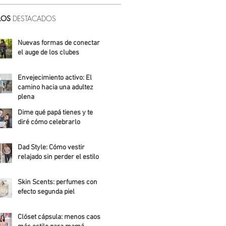
LOS
DESTACADOS
Nuevas formas de conectar:
el auge de los clubes
Alicia Meza
Envejecimiento activo: El
camino hacia una adultez
plena
Dime qué papá tienes y te
Alejandra Roldán
diré cómo celebrarlo
Alicia Meza
Dad Style: Cómo vestir
relajado sin perder el estilo
Daniela Fuentes
Skin Scents: perfumes con
efecto segunda piel
Angelica Santos
Clóset cápsula: menos caos,