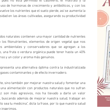
pues no está permitido el cautiverio, el maltrato y la 
 uso de hormonas de crecimiento y antibióticos, y con los 
lve los nutrientes que el suelo pierde, así se aumenta la 
sidad en las áreas cultivadas, asegurando su productividad 
os naturales contienen una mayor cantidad de nutrientes 
los fitonutrientes, elementos de origen vegetal que nos 
es ambientales y conservadores que se agregan a los 
lo, una fruta o verdura orgánica puede tener hasta un 40% 
enso y un color y aroma más genuinos.
epresenta una alternativa óptima contra la industrializada 
 gases contaminantes y de efecto invernadero. 
te, sino también por mejorar nuestra salud y fomentar una 
a una alimentación con productos naturales que no sufran 
ez son más agresivos, nos ha llevado a darle un valor 
, buscando además de mejorar nuestra salud, trabajar en  
 sea tu medicina”, dicta la frase, por lo que nuestra salud 
e ingerimos.