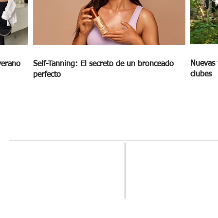
Nuevas 
verano
Self-Tanning: El secreto de un bronceado
clubes
perfecto
MAGAZINE
OUTFIT
RECIBE NUE
Estado de México, México
Tel: (55) 5393-0597