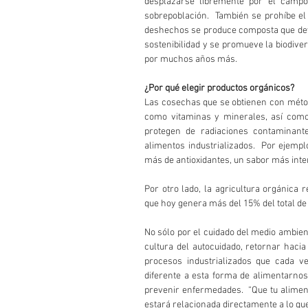
desplazarse libremente por el campo 
sobrepoblación.  También se prohíbe el
deshechos se produce composta que devue
sostenibilidad y se promueve la biodiver
por muchos años más.
¿Por qué elegir productos orgánicos?
Las cosechas que se obtienen con métod
como vitaminas y minerales, así como 
protegen de radiaciones contaminant
alimentos industrializados.  Por ejemp
más de antioxidantes, un sabor más int
Por otro lado, la agricultura orgánica r
que hoy genera más del 15% del total de
No sólo por el cuidado del medio ambien
cultura del autocuidado, retornar haci
procesos industrializados que cada v
diferente a esta forma de alimentarnos
prevenir enfermedades.  “Que tu alimento
estará relacionada directamente a lo qu