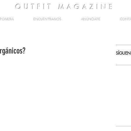
OUTFIT
MAGAZINE
PONERA
ENCUÉNTRANOS
ANÚNCIATE
CONT
orgánicos?
SÍGUE