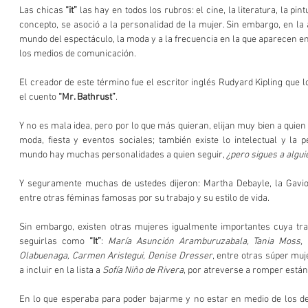
Las chicas 
“it”
 las hay en todos los rubros: el cine, la literatura, la pint
concepto, se asoció a la personalidad de la mujer. Sin embargo, en la a
mundo del espectáculo, la moda y a la frecuencia en la que aparecen en
los medios de comunicación.
El creador de este término fue el escritor inglés Rudyard Kipling que lo 
el cuento
 “Mr. Bathrust”
.
Y no es mala idea, pero por lo que más quieran, elijan muy bien a quien s
moda, fiesta y eventos sociales; también existe lo intelectual y la p
mundo hay muchas personalidades a quien seguir, 
¿pero sigues a algu
Y seguramente muchas de ustedes dijeron: Martha Debayle, la Gaviota
entre otras féminas famosas por su trabajo y su estilo de vida.
Sin embargo, existen otras mujeres igualmente importantes cuya traye
seguirlas como 
“It”
: 
María Asunción Aramburuzabala, Tania Moss, 
Olabuenaga, Carmen Aristegui, Denise Dresser
, entre otras súper muj
a incluir en la lista a 
Sofía Niño de Rivera
, por atreverse a romper están
En lo que esperaba para poder bajarme y no estar en medio de los de