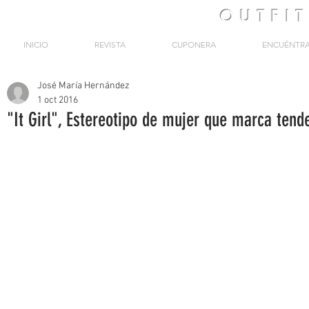
OUTFI
INICIO
REVISTA
CUPONERA
ENCUÉNTR
José María Hernández
1 oct 2016
"It Girl", Estereotipo de mujer que marca tend