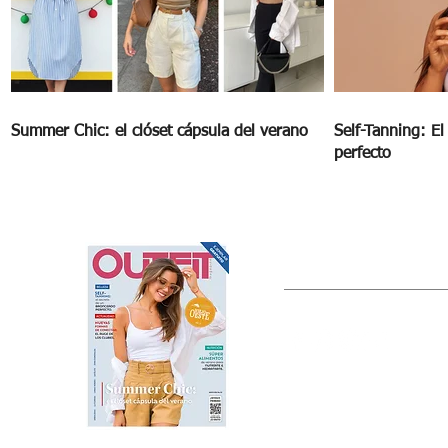
Summer Chic: el clóset cápsula del verano
Self-Tanning: E
perfecto
OUTFIT
Estado de México, México
Tel: (55) 5393-0597