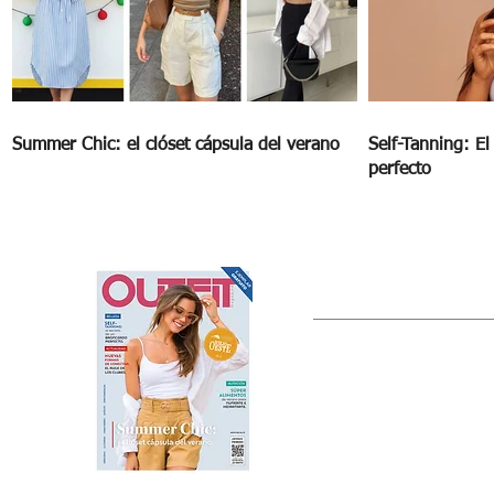
Summer Chic: el clóset cápsula del verano
Self-Tanning: E
perfecto
OUTFIT
Estado de México, México
Tel: (55) 5393-0597