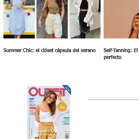
Summer Chic: el clóset cápsula del verano
Self-Tanning: E
perfecto
OUTFIT
Estado de México, México
Tel: (55) 5393-0597