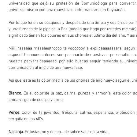
universidad que dejó su profesión de Comunicóloga para convertirs
universo mismo con una maestría en chamanismo en Coyoacán.
Por lo que fui en su búsqueda y después de una limpia y sesión de purif
y una fumada de la pipa de la Paz (todo lo que hago por ustedes me cae) 
significado tienen los colores en sus chones el último día del año. Y así 
Miiiiiiraaaaaa maaaaestroooo te vooooooy a explicaaaaaaaars, segú
esposo) loooooos colores son paaaaarte de nuestraaa personalidaaaa
nuestra perversidaaaaaad, por ello buscas seguir teniendo el univers
comunicación al inicio de una nueva fase.
Así que, esta es la colorimetría de los chones de año nuevo según el un
Blanco
. Es el color de la paz, calma, pureza y armonía, este color s
chica virgen de cuerpo y alma.
Verde
. Color de la juventud, frescura, calma, esperanza, protección 
cerquita de los 40’s.
Naranja
. Entusiasmo y deseo… de sobre salir en la vida.