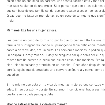
quien tiene un sueldazo, un carrazo, una casota, farolea esto y más po
marcado hablando de una mujer. Sólo pensar que son ellas quienes de
que son base de una familia sólida, que sobresalen a pesar   de los preju
áreas que me faltaron mencionar, es un poco de lo mucho que signific
mujer.
Mi mamá. Ella fue una mujer exitosa.
Les cuento un poco de lo mucho por lo que lo pienso. Ella fue una m
familia de 5 integrantes, donde su primogénito tenía deficiencia menta
carecía de movilidad, era un bulto. Las opiniones médicas le pedían que
un hospital. Lloró y mucho. Dudó y se preguntó por qué debía ser ella quien
misma familia paterna le pedía que hiciera caso a los médicos. Era la dec
bien” siendo cuidado y atendido en un hospital. Doce años después d
corría, jugaba futbol, entablaba una conversación, reía y comía cómo si
sucedido. 
En lo mismo que está en la vida de muchas mujeres que conozco y q
edad. En su corazón y coraje. En su amor incondicional hacia sus hij
que la razón a cada paso que daba. 
¿Dónde está el éxito en la vida de mi mamá?