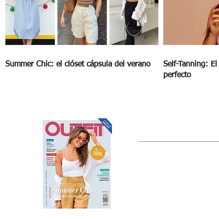
Summer Chic: el clóset cápsula del verano
Self-Tanning: E
perfecto
OUTFIT
Estado de México, México
Tel: (55) 5393-0597