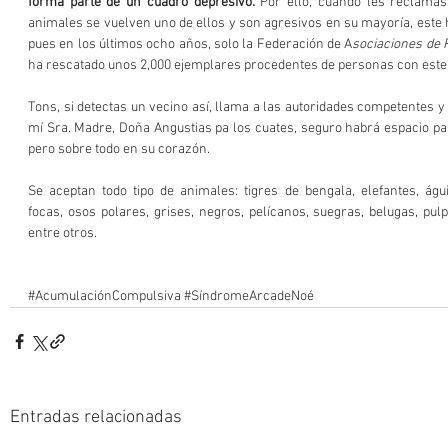
forma parte de un cuadro depresivo. 
Por ello, cuando les reclamas
animales se vuelven uno de ellos y son agresivos en su mayoría, este 
pues en los últimos ocho años, solo la Federación de A
sociaciones de 
ha rescatado unos 2,000 ejemplares procedentes de personas con est
Tons, si detectas un vecino así, llama a las autoridades competentes y r
mí Sra. Madre, Doña Angustias pa los cuates, seguro habrá espacio par
pero sobre todo en su corazón.
Se aceptan todo tipo de animales: tigres de bengala, elefantes, águil
focas, osos polares, grises, negros, pelícanos, suegras, belugas, pulp
entre otros. 
#AcumulaciónCompulsiva
#SíndromeArcadeNoé
Entradas relacionadas