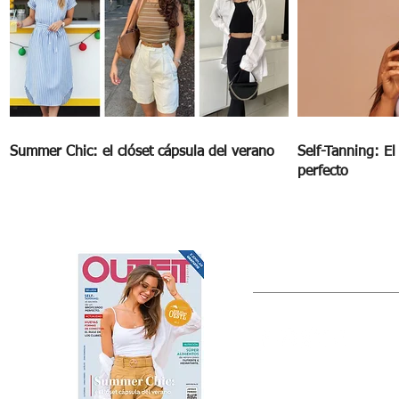
Summer Chic: el clóset cápsula del verano
Self-Tanning: E
perfecto
OUTFIT
Estado de México, México
Tel: (55) 5393-0597