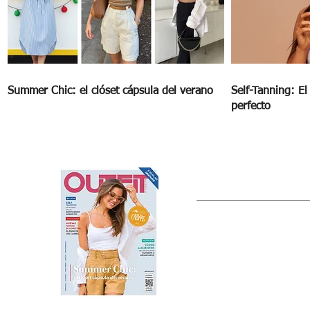
Summer Chic: el clóset cápsula del verano
Self-Tanning: E
perfecto
OUTFIT
Estado de México, México
Tel: (55) 5393-0597