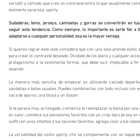
versátil y cómodo que cree un contraste entre lo que usualmente cons
elemento sorpresa: sporty.
Sudaderas, tenis, jerseys, camisetas y gorras se convertirán en tus 
seguir esta tendencia. Como siempre, lo importante es serte fiel a t
adaptarse a cualquier personalidad, esa es la mayor ventaja.
Si quieres lograr este look considera que con una sola prenda estilo 
para crear el contraste deseado. Olvídate de los jeans y cualquier acces
protagonismo a la vestimenta formal, que debe lucir impecable a fin d
atuendo.
La manera más sencilla de empezar es utilizando calzado deportivo
sandalias o botas usuales. Puedes combinarlos con todo, incluso con es
saca de apuros, una blusa y un 
blazer
.
Si te parece muy arriesgado, comienza al reemplazar tu bolsa por una 
en calor, combina tus pantalones favoritos con un 
crop top
 o jersey en
outfit con unos stilettos o tus tacones favoritos, agrega color a tus labios 
La versatilidad del estilo 
sporty chic
 se complementa con un toque de