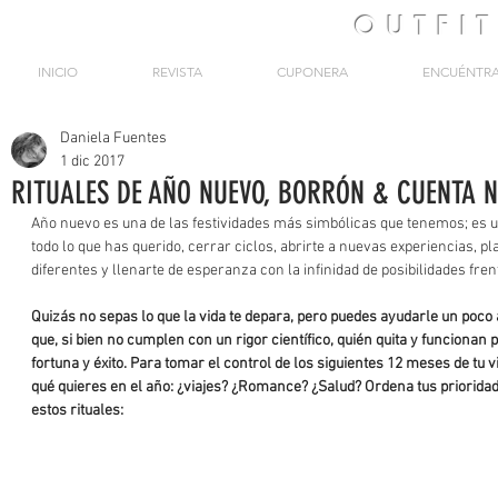
OUTFI
INICIO
REVISTA
CUPONERA
ENCUÉNTR
Daniela Fuentes
1 dic 2017
RITUALES DE AÑO NUEVO, BORRÓN & CUENTA 
Año nuevo es una de las festividades más simbólicas que tenemos; es 
todo lo que has querido, cerrar ciclos, abrirte a nuevas experiencias, p
diferentes y llenarte de esperanza con la infinidad de posibilidades frente
Quizás no sepas lo que la vida te depara, pero puedes ayudarle un poco a
que, si bien no cumplen con un rigor científico, quién quita y funcionan 
fortuna y éxito. Para tomar el control de los siguientes 12 meses de tu v
qué quieres en el año: ¿viajes? ¿Romance? ¿Salud? Ordena tus prioridades
estos rituales: