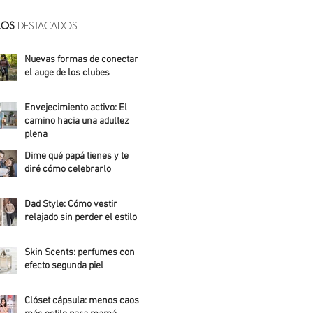
LOS
DESTACADOS
Nuevas formas de conectar:
el auge de los clubes
Alicia Meza
Envejecimiento activo: El
camino hacia una adultez
plena
Dime qué papá tienes y te
Alejandra Roldán
diré cómo celebrarlo
Alicia Meza
Dad Style: Cómo vestir
relajado sin perder el estilo
Daniela Fuentes
Skin Scents: perfumes con
efecto segunda piel
Angelica Santos
Clóset cápsula: menos caos,