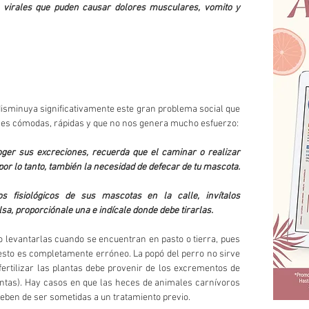
nes virales que puden causar dolores musculares, vomito y 
disminuya significativamente este gran problema social que 
ones cómodas, rápidas y que no nos genera mucho esfuerzo:
oger sus excreciones, recuerda que el caminar o realizar 
, por lo tanto, también la necesidad de defecar de tu mascota.
 fisiológicos de sus mascotas en la calle, invítalos 
sa, proporciónale una e indícale donde debe tirarlas.
 levantarlas cuando se encuentran en pasto o tierra, pues 
 esto es completamente erróneo. La popó del perro no sirve 
fertilizar las plantas debe provenir de los excrementos de 
ntas). Hay casos en que las heces de animales carnívoros 
deben de ser sometidas a un tratamiento previo.