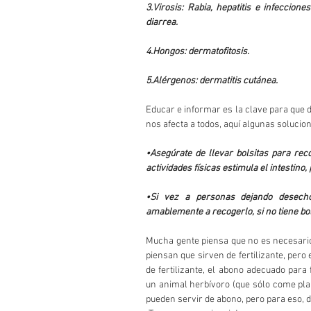
3.Virosis: Rabia, hepatitis e infeccio
diarrea.
4.Hongos: dermatofitosis.
5.Alérgenos: dermatitis cutánea.
Educar e informar es la clave para que 
nos afecta a todos, aquí algunas soluci
•Asegúrate de llevar bolsitas para rec
actividades físicas estimula el intestino
•Si vez a personas dejando desechos
amablemente a recogerlo, si no tiene bol
Mucha gente piensa que no es necesario
piensan que sirven de fertilizante, pero
de fertilizante, el abono adecuado para 
un animal herbívoro (que sólo come pla
pueden servir de abono, pero para eso, 