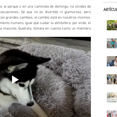
to al parque o en una caminata de domingo, no olvides de 
ARTÍCU
vacuaciones. Sé que no es divertido ni glamuroso, pero 
cen grandes cambios, el cambio está en nosotros mismos. 
iento humano, igual que cuidar tu atmósfera; por ende, el 
 la mascota. Quiérela, tómala en cuenta como un miembro 