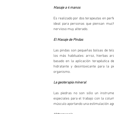
Masaje a 4 manos
Es realizado por dos terapeutas en perfe
ideal para personas que piensan mucho
nervioso muy alterado. 
El Masaje de Pindas 
Las pindas son pequeñas bolsas de tela 
los más habituales: arroz, hierbas aro
basado en la aplicación terapéutica de
hidratante y desintoxicante para la p
organismo. 
La geoterapia mineral
Las piedras no son sólo un instrumen
especiales para el trabajo con la colu
músculo aportando una estimulación agra