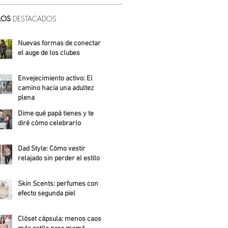
LOS
DESTACADOS
Nuevas formas de conectar:
el auge de los clubes
Alicia Meza
Envejecimiento activo: El
camino hacia una adultez
plena
Dime qué papá tienes y te
Alejandra Roldán
diré cómo celebrarlo
Alicia Meza
Dad Style: Cómo vestir
relajado sin perder el estilo
Daniela Fuentes
Skin Scents: perfumes con
efecto segunda piel
Angelica Santos
Clóset cápsula: menos caos,