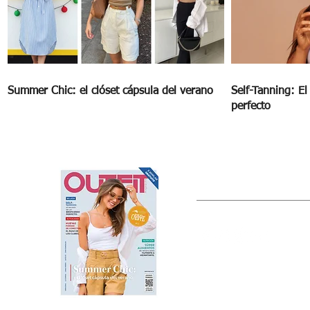
Summer Chic: el clóset cápsula del verano
Self-Tanning: E
perfecto
OUTFIT
Estado de México, México
Tel: (55) 5393-0597