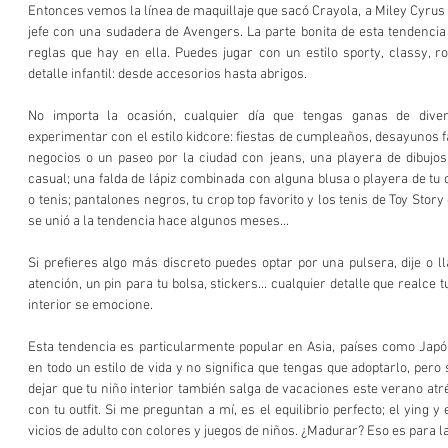
Entonces vemos la línea de maquillaje que sacó Crayola, a Miley Cyrus c
jefe con una sudadera de Avengers. La parte bonita de esta tendencia 
reglas que hay en ella. Puedes jugar con un estilo sporty, classy, r
detalle infantil: desde accesorios hasta abrigos.
No importa la ocasión, cualquier día que tengas ganas de diverti
experimentar con el estilo kidcore: fiestas de cumpleaños, desayunos f
negocios o un paseo por la ciudad con jeans, una playera de dibuj
casual; una falda de lápiz combinada con alguna blusa o playera de tu car
o tenis; pantalones negros, tu crop top favorito y los tenis de Toy Sto
se unió a la tendencia hace algunos meses... 
Si prefieres algo más discreto puedes optar por una pulsera, dije o ll
atención, un pin para tu bolsa, stickers... cualquier detalle que realce t
interior se emocione. 
Esta tendencia es particularmente popular en Asia, países como Japón
en todo un estilo de vida y no significa que tengas que adoptarlo, pero 
dejar que tu niño interior también salga de vacaciones este verano atr
con tu outfit. Si me preguntan a mí, es el equilibrio perfecto; el ying y
vicios de adulto con colores y juegos de niños. ¿Madurar? Eso es para la