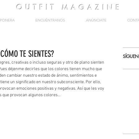
OUTFIT
MAGAZINE
PONERA
ENCUÉNTRANOS
ANÚNCIATE
CONT
 CÓMO TE SIENTES?
SÍGUE
res, creativas o incluso seguras y otro de plano sienten 
Pues déjenme decirles que los colores tienen mucho que 
eden cambiar nuestro estado de ánimo, sentimientos e 
tiene un significado en nuestro subconsciente. Por ello, 
provocan emociones positivas y negativas. Así que les voy 
 que provocan algunos colores...