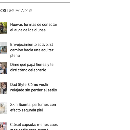
LOS
DESTACADOS
Nuevas formas de conectar:
el auge de los clubes
Alicia Meza
Envejecimiento activo: El
camino hacia una adultez
plena
Dime qué papá tienes y te
Alejandra Roldán
diré cómo celebrarlo
Alicia Meza
Dad Style: Cómo vestir
relajado sin perder el estilo
Daniela Fuentes
Skin Scents: perfumes con
efecto segunda piel
Angelica Santos
Clóset cápsula: menos caos,