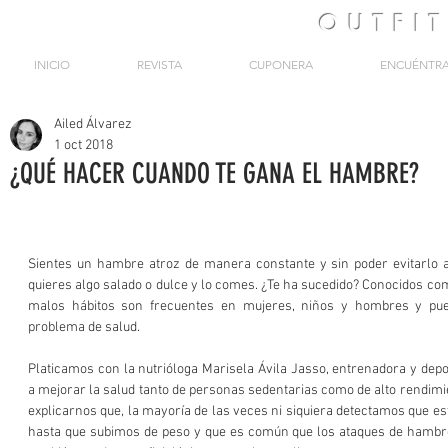
OUTFI
INICIO
REVISTA
CUPONERA
ENCUÉNTR
Ailed Álvarez
1 oct 2018
¿QUÉ HACER CUANDO TE GANA EL HAMBRE?
Sientes un hambre atroz de manera constante y sin poder evitarlo ata
quieres algo salado o dulce y lo comes. ¿Te ha sucedido? Conocidos co
malos hábitos son frecuentes en mujeres, niños y hombres y pue
problema de salud.  
Platicamos con la nutrióloga Marisela Ávila Jasso, entrenadora y depor
a mejorar la salud tanto de personas sedentarias como de alto rendimi
explicarnos que, la mayoría de las veces ni siquiera detectamos que e
hasta que subimos de peso y que es común que los ataques de hambre