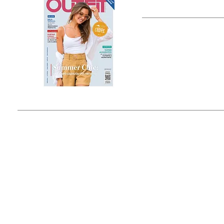
OUTFIT
Estado de México, México
Tel: (55) 5393-0597
© 2015 by Outfit Magazine I
Todos los Derechos Reservados