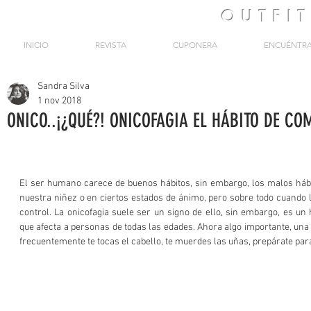
OUTFI
INICIO
REVISTA
CUPONERA
ENCUÉNTR
Sandra Silva
1 nov 2018
ONICO..¡¿QUÉ?! ONICOFAGIA EL HÁBITO DE CO
El ser humano carece de buenos hábitos, sin embargo, los malos hábi
nuestra niñez o en ciertos estados de ánimo, pero sobre todo cuando 
control. La onicofagia suele ser un signo de ello, sin embargo, es un
que afecta a personas de todas las edades. Ahora algo importante, una 
frecuentemente te tocas el cabello, te muerdes las uñas, prepárate par