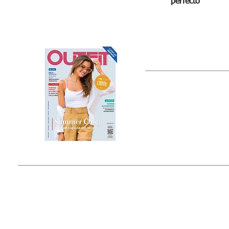
perfecto
OUTFIT
Estado de México, México
Tel: (55) 5393-0597
© 2015 by Outfit Magazine I
Todos los Derechos Reservados