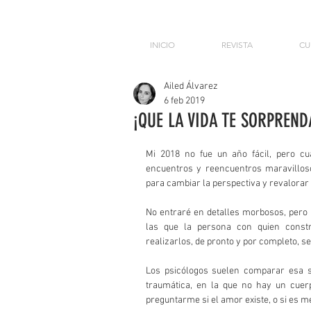
INICIO
REVISTA
CU
Ailed Álvarez
6 feb 2019
¡QUE LA VIDA TE SORPREND
Mi 2018 no fue un año fácil, pero c
encuentros y reencuentros maravilloso
para cambiar la perspectiva y revalorar
No entraré en detalles morbosos, pero 
las que la persona con quien constru
realizarlos, de pronto y por completo, s
Los psicólogos suelen comparar esa s
traumática, en la que no hay un cuerp
preguntarme si el amor existe, o si es mej