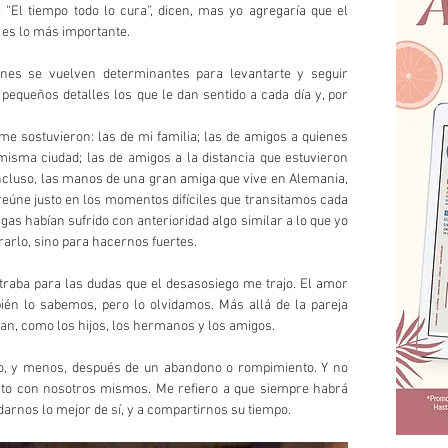
 “El tiempo todo lo cura”, dicen, mas yo agregaría que el 
o es lo más importante.
nes se vuelven determinantes para levantarte y seguir 
pequeños detalles los que le dan sentido a cada día y, por 
sostuvieron: las de mi familia; las de amigos a quienes 
misma ciudad; las de amigos a la distancia que estuvieron 
ncluso, las manos de una gran amiga que vive en Alemania, 
reúne justo en los momentos difíciles que transitamos cada 
as habían sufrido con anterioridad algo similar a lo que yo 
rarlo, sino para hacernos fuertes.
raba para las dudas que el desasosiego me trajo. El amor 
ién lo sabemos, pero lo olvidamos. Más allá de la pareja 
n, como los hijos, los hermanos y los amigos.
so, y menos, después de un abandono o rompimiento. Y no 
nto con nosotros mismos. Me refiero a que siempre habrá 
darnos lo mejor de sí, y a compartirnos su tiempo. 