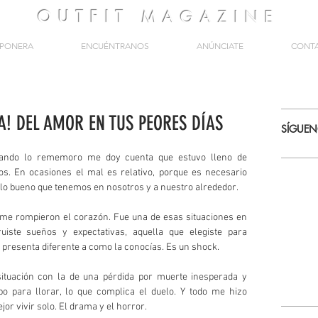
OUTFIT
MAGAZINE
PONERA
ENCUÉNTRANOS
ANÚNCIATE
CONT
A! DEL AMOR EN TUS PEORES DÍAS
SÍGUE
uando lo rememoro me doy cuenta que estuvo lleno de 
s. En ocasiones el mal es relativo, porque es necesario 
 lo bueno que tenemos en nosotros y a nuestro alrededor. 
me rompieron el corazón. Fue una de esas situaciones en 
iste sueños y expectativas, aquella que elegiste para 
e presenta diferente a como la conocías. Es un shock. 
ituación con la de una pérdida por muerte inesperada y 
o para llorar, lo que complica el duelo. Y todo me hizo 
or vivir solo. El drama y el horror. 