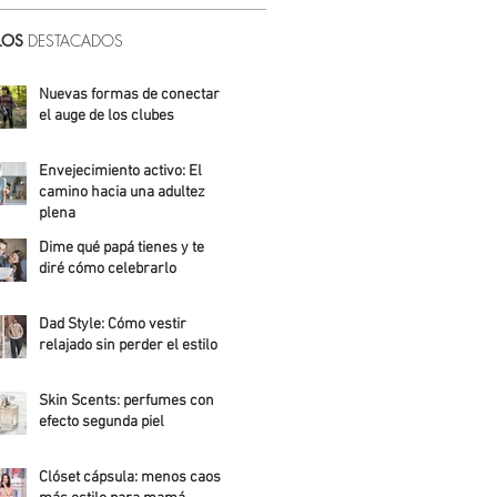
LOS
DESTACADOS
Nuevas formas de conectar:
el auge de los clubes
Alicia Meza
Envejecimiento activo: El
camino hacia una adultez
plena
Dime qué papá tienes y te
Alejandra Roldán
diré cómo celebrarlo
Alicia Meza
Dad Style: Cómo vestir
relajado sin perder el estilo
Daniela Fuentes
Skin Scents: perfumes con
efecto segunda piel
Angelica Santos
Clóset cápsula: menos caos,