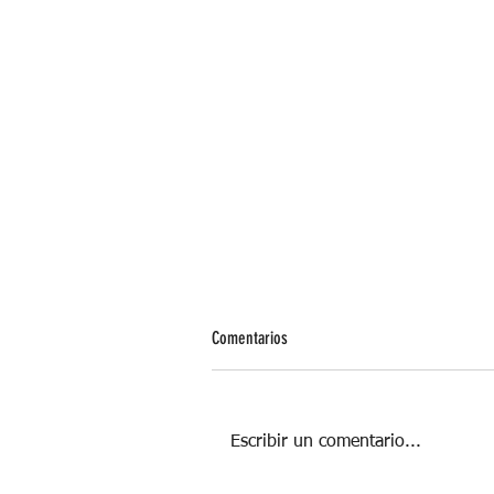
Comentarios
Escribir un comentario...
Love Bombing: Me matas de amor