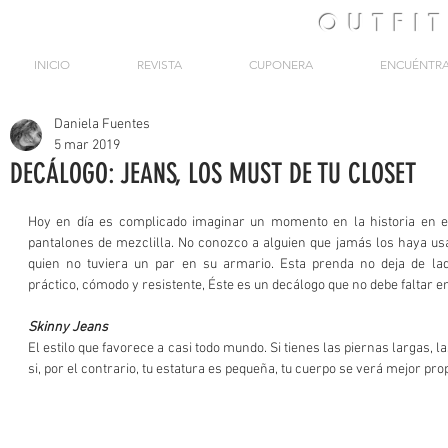
OUTFI
INICIO
REVISTA
CUPONERA
ENCUÉNTR
Daniela Fuentes
5 mar 2019
DECÁLOGO: JEANS, LOS MUST DE TU CLOSET
Hoy en día es complicado imaginar un momento en la historia en el
pantalones de mezclilla. No conozco a alguien que jamás los haya usa
quien no tuviera un par en su armario. Esta prenda no deja de lado
práctico, cómodo y resistente, Éste es un decálogo que no debe faltar en
Skinny Jeans
El estilo que favorece a casi todo mundo. Si tienes las piernas largas, l
si, por el contrario, tu estatura es pequeña, tu cuerpo se verá mejor pr