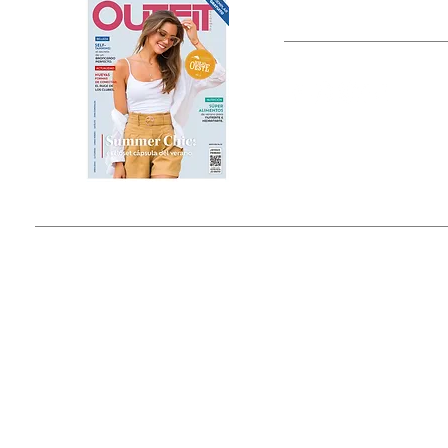
OUTFIT
Estado de México, México
Tel: (55) 5393-0597
© 2015 by Outfit Magazine I
Todos los Derechos Reservados