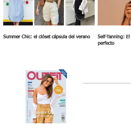
Summer Chic: el clóset cápsula del verano
Self-Tanning: E
perfecto
OUTFIT
Estado de México, México
Tel: (55) 5393-0597