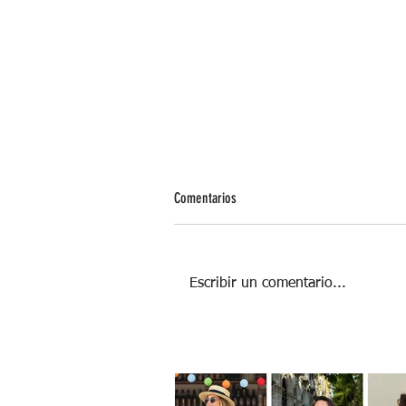
Comentarios
Escribir un comentario...
El poder de los abuelos: 5 formas en la
que fortalecen la salud emocional de lo
niños