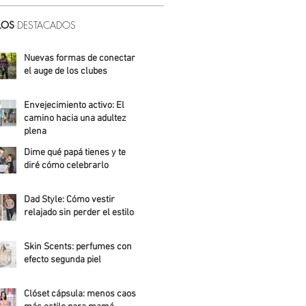
LOS
DESTACADOS
Nuevas formas de conectar:
el auge de los clubes
Alicia Meza
Envejecimiento activo: El
camino hacia una adultez
plena
Dime qué papá tienes y te
Alejandra Roldán
diré cómo celebrarlo
Alicia Meza
Dad Style: Cómo vestir
relajado sin perder el estilo
Daniela Fuentes
Skin Scents: perfumes con
efecto segunda piel
Angelica Santos
Clóset cápsula: menos caos,