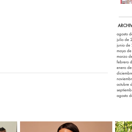
ARCHI
agosto 
julio de
junio de
mayo de
marzo d
febrero 
enero d
diciemb
noviemb
octubre 
septiemb
agosto 
s
s