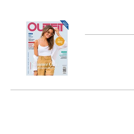
OUTFIT
Estado de México, México
Tel: (55) 5393-0597
© 2015 by Outfit Magazine I
Todos los Derechos Reservados