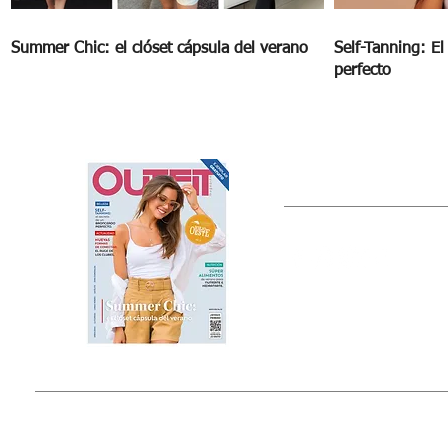
Summer Chic: el clóset cápsula del verano
Self-Tanning: E
perfecto
OUTFIT
Estado de México, México
Tel: (55) 5393-0597
© 2015 by Outfit Magazine I
Todos los Derechos Reservados