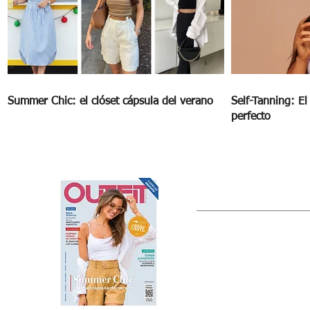
Summer Chic: el clóset cápsula del verano
Self-Tanning: E
perfecto
OUTFIT
Estado de México, México
Tel: (55) 5393-0597