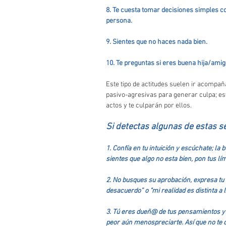
8. Te cuesta tomar decisiones simples c
persona.
9. Sientes que no haces nada bien.
10. Te preguntas si eres buena hija/am
Este tipo de actitudes suelen ir acompañ
pasivo-agresivas para generar culpa; es
actos y te culparán por ellos. 
Si detectas algunas de estas s
1. Confía en tu intuición y escúchate; la 
sientes que algo no esta bien, pon tus lím
2. No busques su aprobación, expresa t
desacuerdo” o "mi realidad es distinta a 
3. Tú eres dueñ@ de tus pensamientos y 
peor aún menospreciarte. Así que no te d