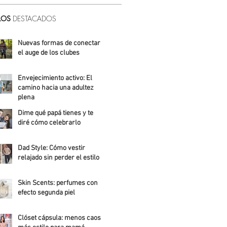
LOS
DESTACADOS
Nuevas formas de conectar:
el auge de los clubes
Alicia Meza
Envejecimiento activo: El
camino hacia una adultez
plena
Dime qué papá tienes y te
Alejandra Roldán
diré cómo celebrarlo
Alicia Meza
Dad Style: Cómo vestir
relajado sin perder el estilo
Daniela Fuentes
Skin Scents: perfumes con
efecto segunda piel
Angelica Santos
Clóset cápsula: menos caos,