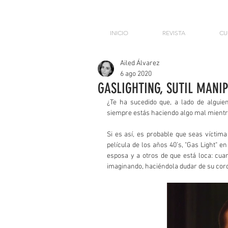
INICIO
REVISTA
CU
Ailed Álvarez
6 ago 2020
GASLIGHTING, SUTIL MANI
¿Te ha sucedido que, a lado de alguien 
siempre estás haciendo algo mal mientra
Si es así, es probable que seas víctima 
película de los años 40’s, "Gas Light" 
esposa y a otros de que está loca: cuan
imaginando, haciéndola dudar de su cord