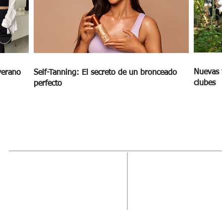
Nuevas 
verano
Self-Tanning: El secreto de un bronceado
clubes
perfecto
MAGAZINE
OUTFIT
RECIBE NUE
Estado de México, México
Tel: (55) 5393-0597