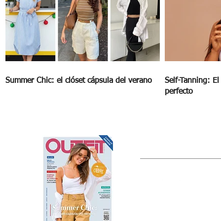
Summer Chic: el clóset cápsula del verano
Self-Tanning: E
perfecto
OUTFIT
Estado de México, México
Tel: (55) 5393-0597