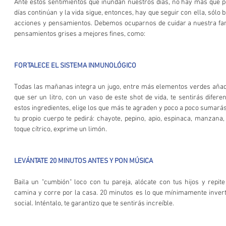
Ante estos sentimientos que inundan nuestros días, no hay más que po
días continúan y la vida sigue, entonces, hay que seguir con ella, sól
acciones y pensamientos. Debemos ocuparnos de cuidar a nuestra famil
pensamientos grises a mejores fines, como:
FORTALECE EL SISTEMA INMUNOLÓGICO
Todas las mañanas integra un jugo, entre más elementos verdes añada
que ser un litro, con un vaso de este shot de vida, te sentirás difere
estos ingredientes, elige los que más te agraden y poco a poco sumarás
tu propio cuerpo te pedirá: chayote, pepino, apio, espinaca, manzana, p
toque cítrico, exprime un limón.
LEVÁNTATE 20 MINUTOS ANTES Y PON MÚSICA
Baila un "cumbión" loco con tu pareja, alócate con tus hijos y repite
camina y corre por la casa. 20 minutos es lo que mínimamente inverti
social. Inténtalo, te garantizo que te sentirás increíble.