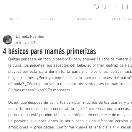
OUTFI
INICIO
REVISTA
CUPONERA
ENCUÉNTR
Daniela Fuentes
4 may 2021
4 básicos para mamás primerizas
Quizás pensaste en todo lo básico: El baby shower, la ropa de materni
la cuna, los juguetes, los zapatitos del bebé, su primer disfraz de Hal
playlist perfecta para dormirlo, la pañalera, biberones, quizás ha
largas noches. ¿Pero ya pensaste en tu cuerpo después del parto?
cómoda? ¿Cómo ya no vas a necesitar los pantalones de maternidad 
últimos meses? ¡¿no?! Es momento.
Dicen, que después de dar a luz cambian muchos de tus planes y pr
sobre la necesidad de “recuperar tu figura” pero seamos sinceras, 
porque nada está perdido. Más bien, enfócate en conocerte de nuevo, c
La persona que eras antes le abrió paso a una diferente versión d
ambiciones y prioridades. Conforme vuelva la energía a ti y recon