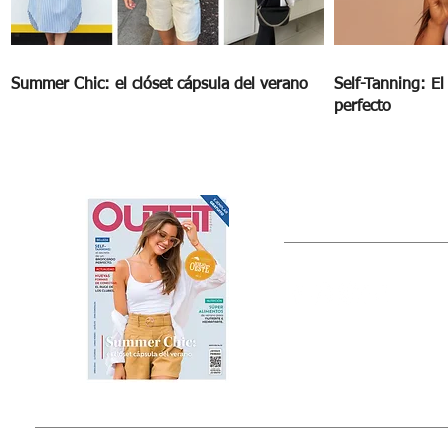
Summer Chic: el clóset cápsula del verano
Self-Tanning: E
perfecto
OUTFIT
Estado de México, México
Tel: (55) 5393-0597