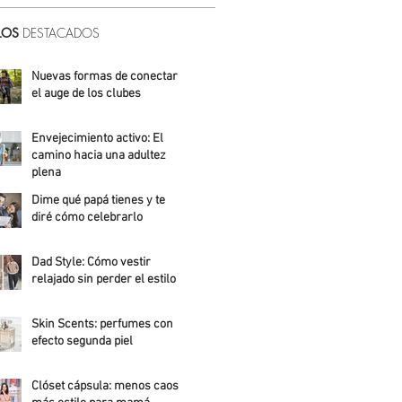
LOS
DESTACADOS
Nuevas formas de conectar:
el auge de los clubes
Alicia Meza
Envejecimiento activo: El
camino hacia una adultez
plena
Dime qué papá tienes y te
Alejandra Roldán
diré cómo celebrarlo
Alicia Meza
Dad Style: Cómo vestir
relajado sin perder el estilo
Daniela Fuentes
Skin Scents: perfumes con
efecto segunda piel
Angelica Santos
Clóset cápsula: menos caos,