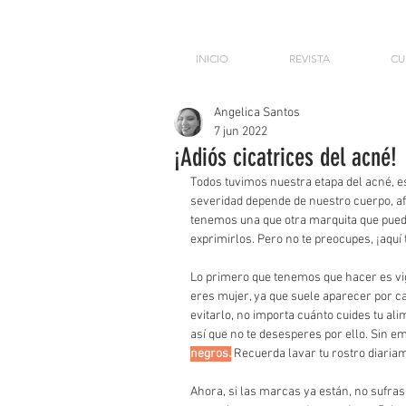
INICIO
REVISTA
CU
Angelica Santos
7 jun 2022
¡Adiós cicatrices del acné!
Todos tuvimos nuestra etapa del acné, e
severidad depende de nuestro cuerpo, a
tenemos una que otra marquita que puede
exprimirlos. Pero no te preocupes, ¡aquí
Lo primero que tenemos que hacer es vigil
eres mujer, ya que suele aparecer por c
evitarlo, no importa cuánto cuides tu ali
así que no te desesperes por ello. Sin e
negros.
 Recuerda lavar tu rostro diaria
Ahora, si las marcas ya están, no sufra