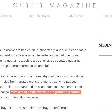
OUTFIT
MAGAZINE
PONERA
ENCUÉNTRANOS
ANÚNCIATE
CONT
SÍGUE
s un momento básico en la pubertad y, aunque la cantidad o 
fectándonos de manera diferente, es verdad que todos 
 no gustarnos, sobre todo si eres de aquellos que aman 
 te explicamos como solucionarlo!
ar su aparición. El acné es algo cotidiano, sobre todo si 
ambios hormonales o el ciclo menstrual y no puedes 
mentación o la cantidad de productos que uses en tu rostro, 
mbargo, 
evita a toda costa exprimir tus granitos o puntos 
mente con un jabón especial. 
s, hay formas de solucionarlo, hay muchísimos 