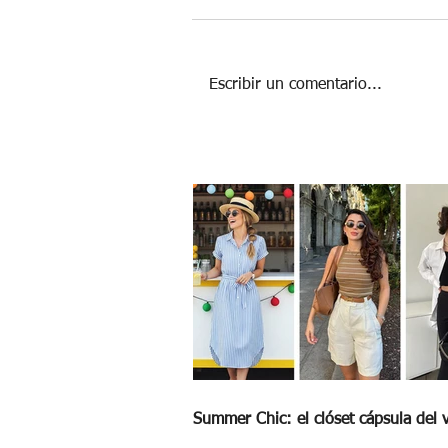
Bye bye puntos negros
Escribir un comentario...
Summer Chic: el clóset cápsula del 