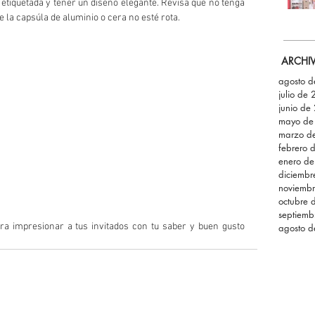
n etiquetada y tener un diseño elegante. Revisa que no tenga 
ue la capsúla de aluminio o cera no esté rota.
ARCHI
agosto 
julio de
junio de
mayo de
marzo d
febrero 
enero d
diciemb
noviemb
octubre 
septiemb
ara impresionar a tus invitados con tu saber y buen gusto
agosto 