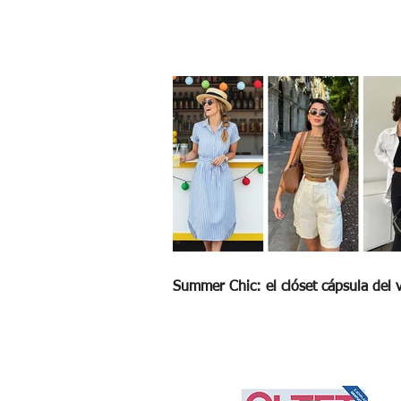
5 reglas de etiqueta que no debes romp
en Navidad
Summer Chic: el clóset cápsula del 