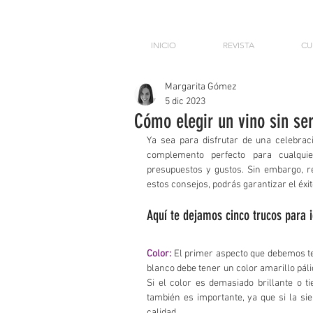
INICIO
REVISTA
CU
Margarita Gómez
5 dic 2023
Cómo elegir un vino sin se
Ya sea para disfrutar de una celebraci
complemento perfecto para cualquie
presupuestos y gustos. Sin embargo, re
estos consejos, podrás garantizar el éxi
Aquí te dejamos cinco trucos para i
Color:
 El primer aspecto que debemos te
blanco debe tener un color amarillo pálid
Si el color es demasiado brillante o ti
también es importante, ya que si la si
calidad.