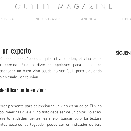
OUTFIT
MAGAZINE
PONERA
ENCUÉNTRANOS
ANÚNCIATE
CONT
r un experto
SÍGUE
ón de fin de año o cualquier otra ocasión, el vino es el 
r comida. Existen diversas opciones para todos los 
conocer un buen vino puede no ser fácil, pero siguiendo 
to en cualquier reunión.
dentificar un buen vino:
ner presente para seleccionar un vino es su color. El vino 
o, mientras que el vino tinto debe ser de un color violáceo. 
ene tonalidades fuertes, es mejor buscar otro. La textura 
entes poco densa (aguado), puede ser un indicador de baja 