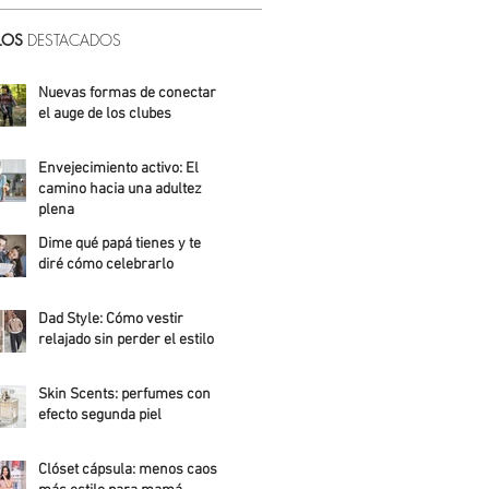
LOS
DESTACADOS
Nuevas formas de conectar:
el auge de los clubes
Alicia Meza
Envejecimiento activo: El
camino hacia una adultez
plena
Dime qué papá tienes y te
Alejandra Roldán
diré cómo celebrarlo
Alicia Meza
Dad Style: Cómo vestir
relajado sin perder el estilo
Daniela Fuentes
Skin Scents: perfumes con
efecto segunda piel
Angelica Santos
Clóset cápsula: menos caos,