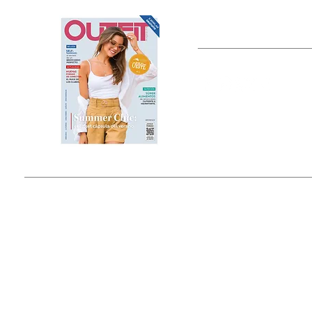
OUTFIT
Estado de México, México
Tel: (55) 5393-0597
© 2015 by Outfit Magazine I
Todos los Derechos Reservados