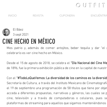
OUTFI
INICIO
REVISTA
CUPONERA
ENCUÉNTR
El Báez
3 sept 2021
CINE HECHO EN MÉXICO
Mes patrio y, además de comer antojitos, beber tequila y dar “el 
celebrarlo es ver cine hecho en México.
Desde el 15 de agosto de 2018, se celebra el 
“Día Nacional del Cine M
de 1896, fue la primera exhibición pública de cine en la capital de nuestr
Con el 
“#TodoLoQueVemos: La diversidad de los caminos es la diversida
Secretaría de Cultura, a través del Instituto Mexicano de Cinematografí
el 19 de septiembre una programación de 58 títulos que tiene por objet
acceda a diferentes propuestas, narrativas y géneros, las cuales se p
cine, televisión y a través de computadoras o celulares, pues s
plataformas de streaming para aquellos que sigamos manteniéndonos 