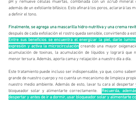
pH y remueve células muertas, combinada con un 
scrub
 mineral q
además de un exfoliante bifásico. Esto afinará los poros, aclarará las 
a definir el tono. 
Finalmente, se agrega una mascarilla hidro-nutritiva y una crema revit
después de cada exfoliación el rostro queda sensible, convirtiendo a est
Entre sus beneficios se encuentra el energizar la piel, darle lumino
expresión y activa la microcirculación
 creando una mayor oxigenación
acumulación de toxinas, la acumulación de líquidos y logrará que 
menor tersura. Además, aporta cama y relajación a nuestro día a día. 
Este tratamiento puede incluso ser indispensable, ya que, como sabemo
grande de nuestro cuerpo y no cuenta un mecanismo de limpieza propi
nuestro medio ambiente. Además de esto, lavar tu cara al despertar y
bloqueador solar y alimentarte correctamente.  
Recuerda, además 
despertar y antes de ir a dormir, usar bloqueador solar y alimentarte 