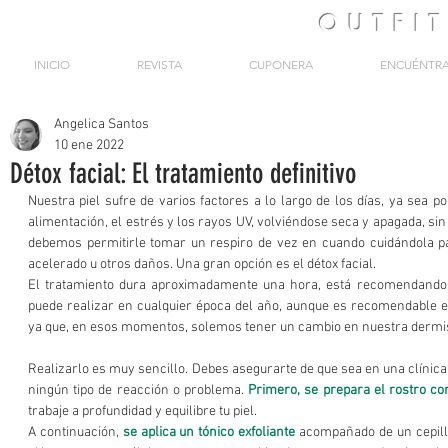
OUTFI
INICIO
REVISTA
CUPONERA
ENCUÉNTR
Angelica Santos
10 ene 2022
Détox facial: El tratamiento definitivo
Nuestra piel sufre de varios factores a lo largo de los días, ya sea p
alimentación, el estrés y los rayos UV, volviéndose seca y apagada, sin u
debemos permitirle tomar un respiro de vez en cuando cuidándola par
acelerado u otros daños. Una gran opción es el détox facial. 
El tratamiento dura aproximadamente una hora, está recomendando p
puede realizar en cualquier época del año, aunque es recomendable en
ya que, en esos momentos, solemos tener un cambio en nuestra dermis
Realizarlo es muy sencillo. Debes asegurarte de que sea en una clínica
ningún tipo de reacción o problema. 
Primero, se prepara el rostro c
trabaje a profundidad y equilibre tu piel. 
A continuación, 
se aplica un tónico exfoliante
 acompañado de un cepilla