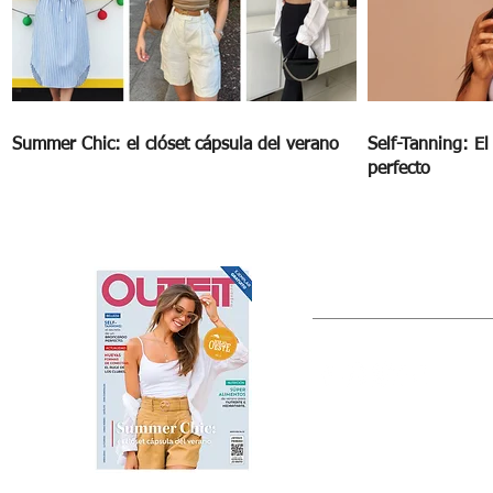
Summer Chic: el clóset cápsula del verano
Self-Tanning: E
perfecto
OUTFIT
Estado de México, México
Tel: (55) 5393-0597