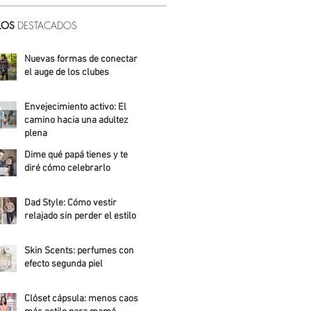
LOS
DESTACADOS
Nuevas formas de conectar:
el auge de los clubes
Alicia Meza
Envejecimiento activo: El
camino hacia una adultez
plena
Dime qué papá tienes y te
Alejandra Roldán
diré cómo celebrarlo
Alicia Meza
Dad Style: Cómo vestir
relajado sin perder el estilo
Daniela Fuentes
Skin Scents: perfumes con
efecto segunda piel
Angelica Santos
Clóset cápsula: menos caos,