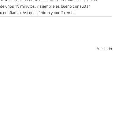
dietas también conlleva a tener una rutina de ejercicio 
a de unos 15 minutos, y siempre es bueno consultar 
u confianza. Así que, ¡ánimo y confía en ti! 
Ver todo