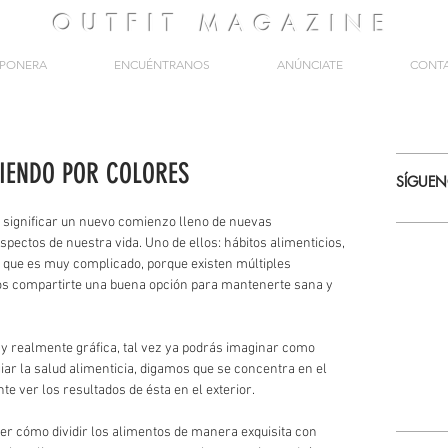
OUTFIT
MAGAZINE
PONERA
ENCUÉNTRANOS
ANÚNCIATE
CONT
IENDO POR COLORES
SÍGUE
ignificar un nuevo comienzo lleno de nuevas 
pectos de nuestra vida. Uno de ellos: hábitos alimenticios, 
 que es muy complicado, porque existen múltiples 
os compartirte una buena opción para mantenerte sana y 
 y realmente gráfica, tal vez ya podrás imaginar como 
egiar la salud alimenticia, digamos que se concentra en el 
te ver los resultados de ésta en el exterior. 
er cómo dividir los alimentos de manera exquisita con 