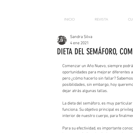
INICIO
REVISTA
CU
Sandra Silva
4 ene 2021
DIETA DEL SEMÁFORO, COM
Comenzar un Año Nuevo, siempre podrá s
oportunidades para mejorar diferentes as
pero ¿cómo hacerlo sin fallar? Sabemos
posibilidades, sin embargo, hoy querem
dejar atrás algunas tallas.
La dieta del semáforo, es muy particular
funciona. Su objetivo principal es privil
interior de nuestro cuerpo, para finalmen
Para su efectividad, es importante conoc