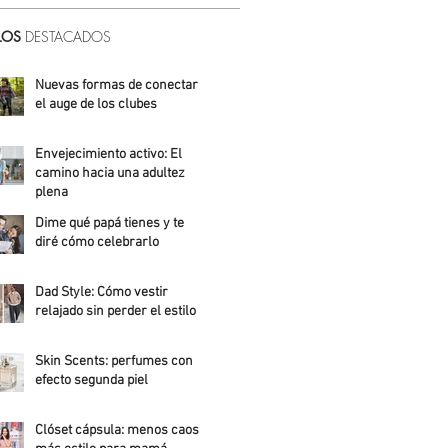
LOS
DESTACADOS
Nuevas formas de conectar:
el auge de los clubes
Alicia Meza
Envejecimiento activo: El
camino hacia una adultez
plena
Dime qué papá tienes y te
Alejandra Roldán
diré cómo celebrarlo
Alicia Meza
Dad Style: Cómo vestir
relajado sin perder el estilo
Daniela Fuentes
Skin Scents: perfumes con
efecto segunda piel
Angelica Santos
Clóset cápsula: menos caos,