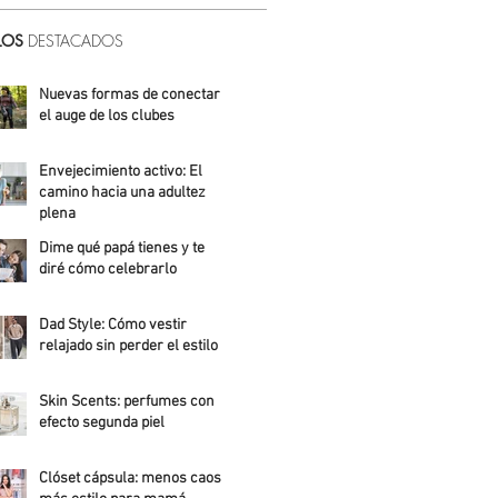
LOS
DESTACADOS
Nuevas formas de conectar:
el auge de los clubes
Alicia Meza
Envejecimiento activo: El
camino hacia una adultez
plena
Dime qué papá tienes y te
Alejandra Roldán
diré cómo celebrarlo
Alicia Meza
Dad Style: Cómo vestir
relajado sin perder el estilo
Daniela Fuentes
Skin Scents: perfumes con
efecto segunda piel
Angelica Santos
Clóset cápsula: menos caos,