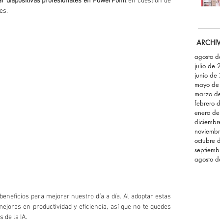
r diapositivas profesionales en PowerPoint
 en cuestión de 
s. 
ARCHI
agosto 
julio de
junio de
mayo de
marzo d
febrero 
enero d
diciemb
noviemb
octubre 
septiemb
agosto 
 beneficios para mejorar nuestro día a día. Al adoptar estas 
ejoras en productividad y eficiencia, así que no te quedes 
 de la IA.