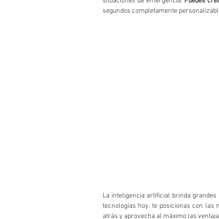
situaciones de emergencia. 
Puedes crea
segundos completamente personalizable
La inteligencia artificial brinda grandes
tecnologías hoy, te posicionas con las m
atrás y aprovecha al máximo las ventajas