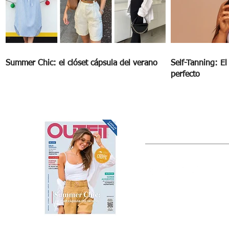
Summer Chic: el clóset cápsula del verano
Self-Tanning: E
perfecto
OUTFIT
Estado de México, México
Tel: (55) 5393-0597