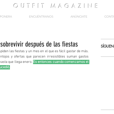
OUTFIT
MAGAZINE
PONERA
ENCUÉNTRANOS
ANÚNCIATE
CONT
sobrevivir después de las fiestas
SÍGUE
piden las fiestas y un mes en el que es fácil gastar de más. 
antojos y ofertas que parecen irresistibles suman gastos 
asta que llega enero. 
Es entonces cuando comenzamos el 
ucedió.