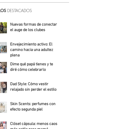
LOS
DESTACADOS
Nuevas formas de conectar:
el auge de los clubes
Alicia Meza
Envejecimiento activo: El
camino hacia una adultez
plena
Dime qué papá tienes y te
Alejandra Roldán
diré cómo celebrarlo
Alicia Meza
Dad Style: Cómo vestir
relajado sin perder el estilo
Daniela Fuentes
Skin Scents: perfumes con
efecto segunda piel
Angelica Santos
Clóset cápsula: menos caos,