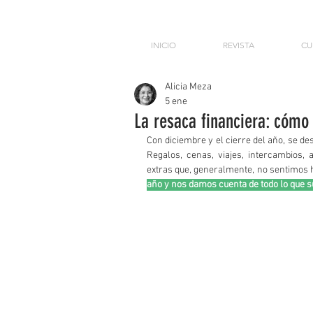
INICIO
REVISTA
CU
Alicia Meza
5 ene
La resaca financiera: cómo 
Con diciembre y el cierre del año, se des
Regalos, cenas, viajes, intercambios, 
extras que, generalmente, no sentimos h
año y nos damos cuenta de todo lo que s