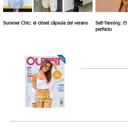
Summer Chic: el clóset cápsula del verano
Self-Tanning: E
perfecto
OUTFIT
Estado de México, México
Tel: (55) 5393-0597
© 2015 by Outfit Magazine I
Todos los Derechos Reservados