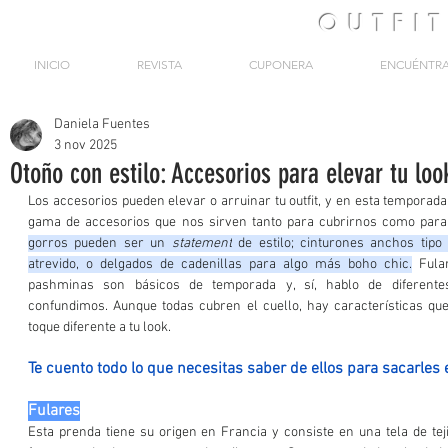
OUTFI
INICIO
REVISTA
CUPONERA
ENCUÉNTR
Daniela Fuentes
3 nov 2025
Otoño con estilo: Accesorios para elevar tu loo
Los accesorios pueden elevar o arruinar tu outfit, y en esta temporada
gama de accesorios que nos sirven tanto para cubrirnos como para 
gorros pueden ser un 
statement
 de estilo; cinturones anchos tipo
atrevido, o delgados de cadenillas para algo más boho chic.
 Fula
pashminas son básicos de temporada y, sí, hablo de diferent
confundimos. Aunque todas cubren el cuello, hay características que 
toque diferente a tu look.
Te cuento todo lo que necesitas saber de ellos para sacarles
Fulares
Esta prenda tiene su origen en Francia y consiste en una tela de teji