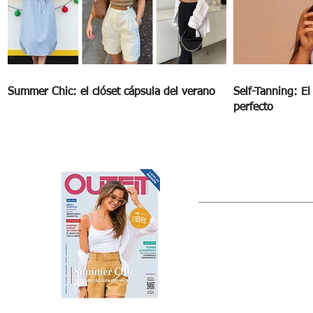
Summer Chic: el clóset cápsula del verano
Self-Tanning: E
perfecto
OUTFIT
Estado de México, México
Tel: (55) 5393-0597