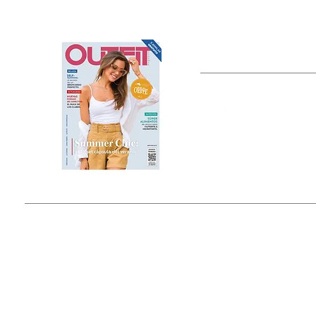
OUTFIT
Estado de México, México
Tel: (55) 5393-0597
© 2015 by Outfit Magazine I
Todos los Derechos Reservados