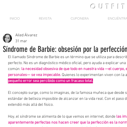
OUTFI
INICIO
REVISTA
CUPONERA
ENCUÉNTR
Ailed Álvarez
31 mar
Síndrome de Barbie: obsesión por la perfecció
El llamado Síndrome de Barbie es un término que se utiliza para describ
perfecto. No es un diagnóstico médico oficial, pero ayuda a explicar un
común: 
la necesidad obsesiva de que todo en nuestra vida —el cuerpo, e
personales— se vea impecable.
Quienes lo experimentan viven con la a
pequeño error sea percibido como un fracaso total.
El concepto surge, como lo imaginas, de la famosa muñeca que desde s
estándar de belleza imposible de alcanzar en la vida real. Con el paso de
extendió más allá del físico.
Hoy, el síndrome se alimenta de lo que vemos en internet, donde 
las im
aparentemente perfectas nos hacen creer que la perfección es la norm