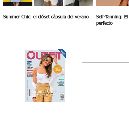
Summer Chic: el clóset cápsula del verano
Self-Tanning: E
perfecto
OUTFIT
Estado de México, México
Tel: (55) 5393-0597
© 2015 by Outfit Magazine I
Todos los Derechos Reservados