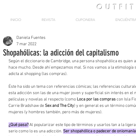
OUTFI
INICIO
REVISTA
CUPONERA
ENCUÉNTR
Daniela Fuentes
7 mar 2022
Shopahólicas: la adicción del capitalismo
Según el diccionario de Cambridge, una persona shopahólica es quien 
hace mucho. Desde ahí empezamos mal. Si nos vamos a la etimología se
adicta al shopping (las compras). 
Éste ha sido un tema con referencias cómicas; las referencias cultura
esta adicción son las de una mujer joven y superficial sin interés en el
películas y novelas al respecto (como 
Loca por las compras
 con Isla F
Carrie Bradshaw de 
Sex and The City
) y en general es un término común 
mujeres (y hombres también, pero más de mujeres). 
¿Qué pasa?
 Al popularizar este tipo de términos y usarlos tan a la liger
serio como lo es una adicción. 
Ser shopahólica o padecer de oniomanía