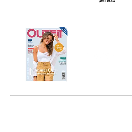
perfecto
OUTFIT
Estado de México, México
Tel: (55) 5393-0597
© 2015 by Outfit Magazine I
Todos los Derechos Reservados