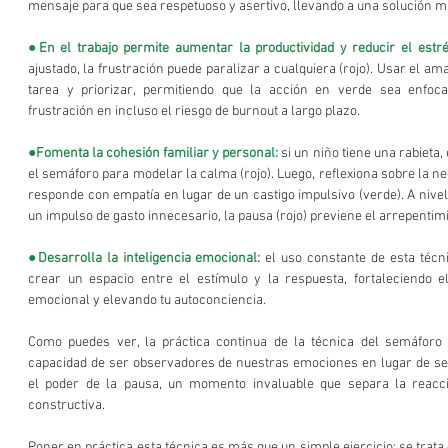
mensaje para que sea respetuoso y asertivo, llevando a una solución má
●En el trabajo permite aumentar la productividad y reducir el estré
ajustado, la frustración puede paralizar a cualquiera (rojo). Usar el ama
tarea y priorizar, permitiendo que la acción en verde sea enfocad
frustración en incluso el riesgo de burnout a largo plazo. 
●Fomenta la cohesión familiar y personal:
 si un niño tiene una rabieta
el semáforo para modelar la calma (rojo). Luego, reflexiona sobre la nec
responde con empatía en lugar de un castigo impulsivo (verde). A nivel
un impulso de gasto innecesario, la pausa (rojo) previene el arrepentimi
●Desarrolla la inteligencia emocional:
 el uso constante de esta técn
crear un espacio entre el estímulo y la respuesta, fortaleciendo e
emocional y elevando tu autoconciencia.
Como puedes ver, la práctica continua de la técnica del semáforo 
capacidad de ser observadores de nuestras emociones en lugar de ser 
el poder de la pausa, un momento invaluable que separa la reacci
constructiva.
Poner en práctica esta técnica es más que un simple ejercicio; se trat