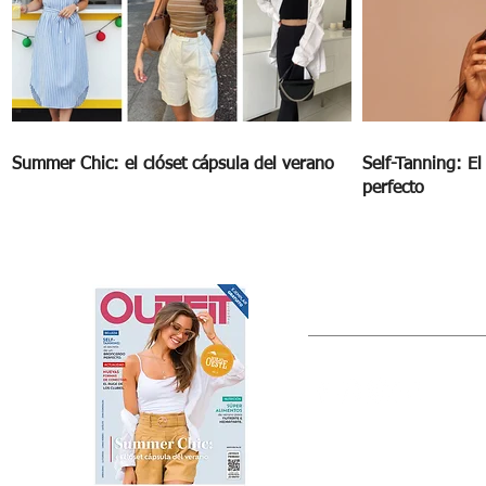
Summer Chic: el clóset cápsula del verano
Self-Tanning: E
perfecto
OUTFIT
Estado de México, México
Tel: (55) 5393-0597