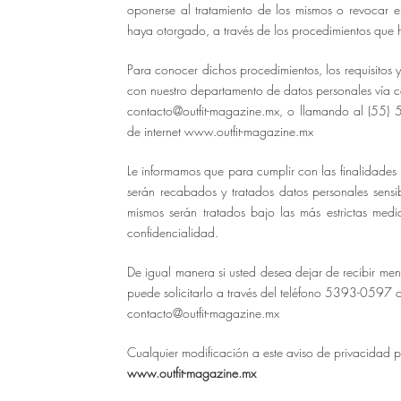
oponerse al tratamiento de los mismos o revocar el
haya otorgado, a través de los procedimientos que
Para conocer dichos procedimientos, los requisitos
con nuestro departamento de datos personales vía c
contacto@outfit-magazine.mx
, o llamando al (55) 
de internet
www.outfit-magazine.mx
Le informamos que para cumplir con las finalidades p
serán recabados y tratados datos personales sen
mismos serán tratados bajo las más estrictas med
confidencialidad.
De igual manera si usted desea dejar de recibir me
puede solicitarlo a través del teléfono 5393-0597 
contacto@outfit-magazine.mx
Cualquier modificación a este aviso de privacidad 
www.outfit-magazine.mx