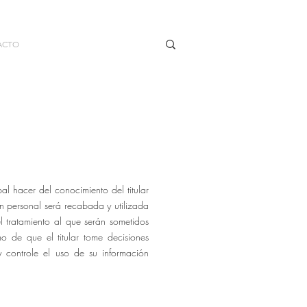
ACTO
al hacer del conocimiento del titular
ón personal será recabada y utilizada
el tratamiento al que serán sometidos
imo de que el titular tome decisiones
y controle el uso de su información