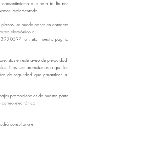
 consentimiento que para tal fin nos
 hemos implementado.
 y plazos, se puede poner en contacto
orreo electrónico a
5393-0597 o visitar nuestra página
revistas en este aviso de privacidad,
sibles. Nos comprometemos a que los
idas de seguridad que garanticen su
nsajes promocionales de nuestra parte
o correo electrónico
podrá consultarla en