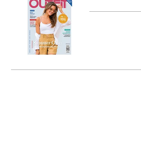
OUTFIT
Estado de México, México
Tel: (55) 5393-0597
© 2015 by Outfit Magazine I
Todos los Derechos Reservados