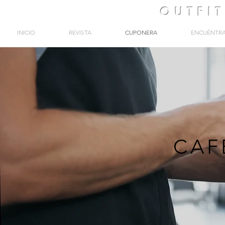
OUTFI
INICIO
REVISTA
CUPONERA
ENCUÉNTR
CAF