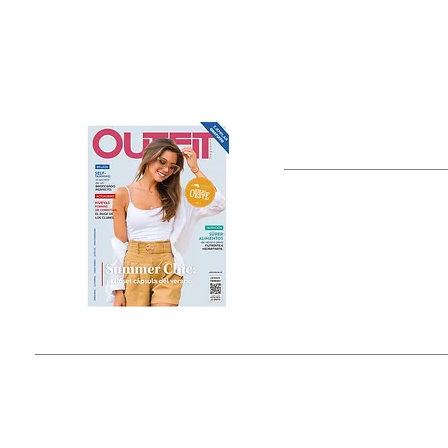
OUTFIT
Estado de México, México
Tel: (55) 5393-0597
© 2015 by Outfit Magazine I
Todos los Derechos Reservados