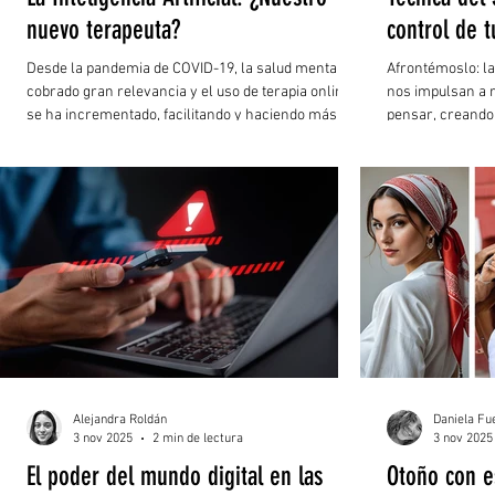
nuevo terapeuta?
control de 
Desde la pandemia de COVID-19, la salud mental ha
Afrontémoslo: l
cobrado gran relevancia y el uso de terapia online
nos impulsan a 
se ha incrementado, facilitando y haciendo más
pensar, creando
accesible el apoyo psicológico o terapéutico a
perjudiciales q
través de sesiones de Zoom o videollamadas.
familiar la sensa
calor del momen
manera? Afortun
sencilla y efecti
nos ayuda a recu
reacciones emoti
Alejandra Roldán
Daniela Fu
3 nov 2025
2 min de lectura
3 nov 2025
El poder del mundo digital en las
Otoño con es