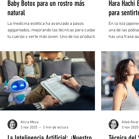
Baby Botox para un rostro más
Hara Hachi 
natural
para sentirt
La medicina estética ha avanzado a pasos
En la isla japon
agigantados, mejorando las técnicas para cuidar de
una de las pobla
tu cuerpo y verte más joven. Uno de los productos
hay una frase qu
más populares es, sin duda, la toxina botulínica.
comida: “Hara Ha
estar 80% satisfe
tendencia, sino 
moderación, la g
Alicia Meza
Ailed Álva
3 nov 2025
2 min de lectura
3 nov 2025
La Inteligencia Artificial: ¿Nuestro
Técnica del