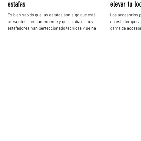
estafas
elevar tu lo
Es bien sabido que las estafas son algo que están
Los accesorios pu
presentes constantemente y que, al día de hoy, los
en esta tempora
estafadores han perfeccionado técnicas y se han
gama de accesor
apoyado de nuevas tecnologías y vulnerabilidades
cubrirnos como 
para ejecutarlas de manera impecable,
gorros pueden se
especialmente las tres siguientes:
cinturones ancho
atrevido, o delg
boho chic. Fula
pashminas son bá
diferentes pren