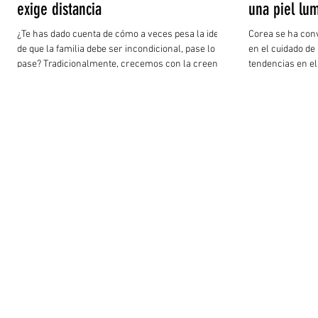
exige distancia
una piel lu
¿Te has dado cuenta de cómo a veces pesa la idea
Corea se ha conv
de que la familia debe ser incondicional, pase lo que
en el cuidado de 
pase? Tradicionalmente, crecemos con la creencia
tendencias en el 
de que los lazos de sangre justifican cualquier
encuentra el gla
conducta. Pero, si lo piensas bien, un vínculo
familiar no debería ser un cheque en blanco para el
desgaste emocional o la manipulación. Al final del
día, tu salud mental y tu paz interior tienen que
estar por encima de cualquier mandato social.
Aprender a poner límites, e inclus