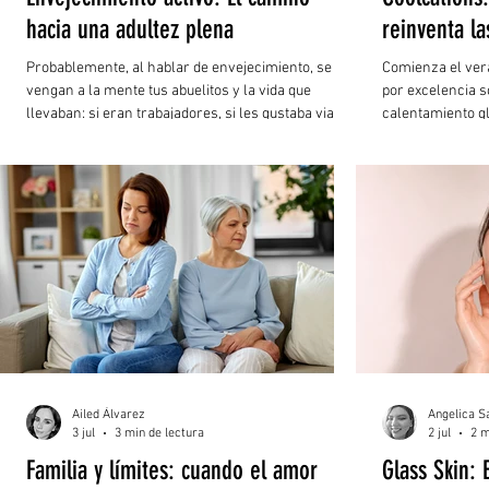
hacia una adultez plena
reinventa l
Probablemente, al hablar de envejecimiento, se te
Comienza el vera
vengan a la mente tus abuelitos y la vida que
por excelencia s
llevaban: si eran trabajadores, si les gustaba viajar,
calentamiento g
si preferían quedarse en casa o salir a caminar, o
lugares paradis
simplemente disfrutar de la vida.
calor extremo o
el sargazo en la
lugar a una nuev
vacaciones: las 
Ailed Álvarez
Angelica S
3 jul
3 min de lectura
2 jul
2 m
Familia y límites: cuando el amor
Glass Skin: 