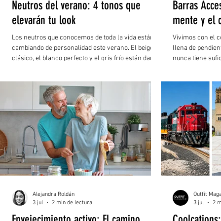
Neutros del verano: 4 tonos que
Barras Acce
elevarán tu look
mente y el 
Los neutros que conocemos de toda la vida están
Vivimos con el c
cambiando de personalidad este verano. El beige
llena de pendien
clásico, el blanco perfecto y el gris frío están dando
nunca tiene sufic
paso a una nueva generación de tonos mucho más
responsabilidade
suaves, frescos y relajados. Ahora, los colores
un momento para
neutros se sienten cremosos, ligeros y hasta un
sino una necesid
poco románticos. El mocha suave, el amarillo
mantequilla, el azul polvo y el verde salvia llegan
para demostrar que los tonos discretos también
pueden convertirse en los protagonistas de
Alejandra Roldán
Outfit Mag
3 jul
2 min de lectura
3 jul
2 m
Envejecimiento activo: El camino
Coolcations